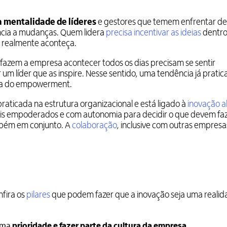
 mentalidade de líderes
e gestores que temem enfrentar de
ência a mudanças. Quem lidera
precisa incentivar as ideias
dentro
 realmente aconteça.
fazem a empresa acontecer todos os dias precisam se sentir
um líder que as inspire. Nesse sentido, uma tendência já pratic
é a do empowerment.
praticada na estrutura organizacional e está ligado à
inovação a
is empoderados e com autonomia para decidir o que devem fa
mbém em conjunto. A
colaboração
, inclusive com outras empresa
nfira os
pilares
que podem fazer que a inovação seja uma reali
 uma
prioridade e fazer parte da cultura da empresa
.