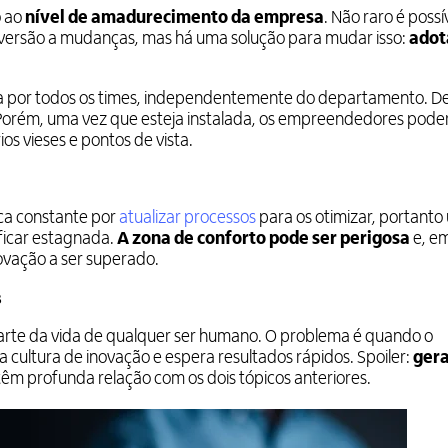
o ao
nível de amadurecimento da empresa
. Não raro é possí
aversão a mudanças, mas há uma solução para mudar isso:
adot
a por todos os times, independentemente do departamento. De
Porém, uma vez que esteja instalada, os empreendedores pode
ios vieses e pontos de vista.
ca constante por
atualizar processos
para os otimizar, portant
 ficar estagnada.
A zona de conforto pode ser perigosa
e, e
ovação a ser superado.
s
arte da vida de qualquer ser humano. O problema é quando o
ltura de inovação e espera resultados rápidos. Spoiler:
ger
têm profunda relação com os dois tópicos anteriores.