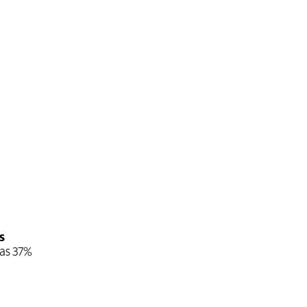
s
nas 37%