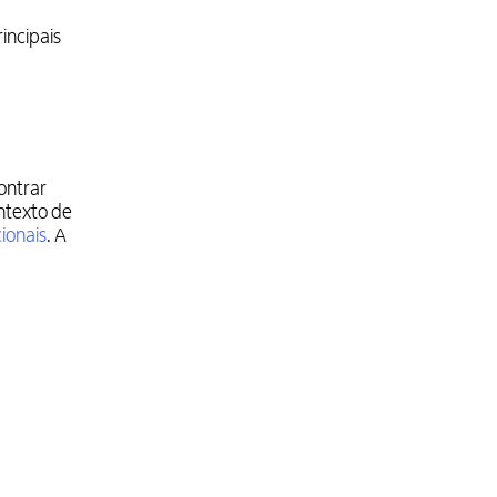
rincipais
ontrar
ntexto de
cionais
. A