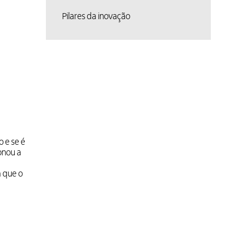
Pilares da inovação
 e se é
onou a
a que o