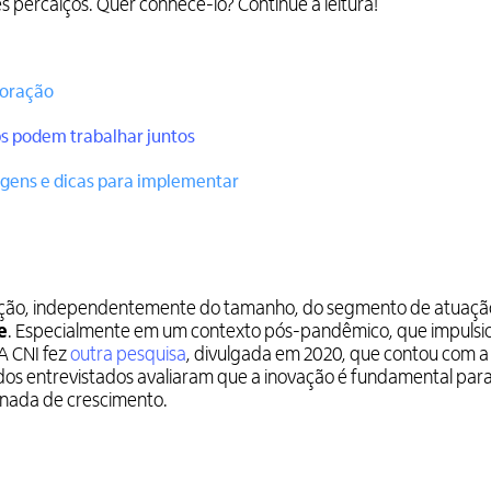
percalços. Quer conhecê-lo? Continue a leitura!
boração
s podem trabalhar juntos
agens e dicas para implementar
ação, independentemente do tamanho, do segmento de atuação
e
. Especialmente em um contexto pós-pandêmico, que impulsi
A CNI fez
outra pesquisa
, divulgada em 2020, que contou com a
dos entrevistados avaliaram que a inovação é fundamental par
inada de crescimento.