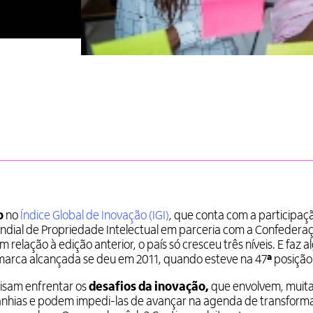
o
no
Índice Global de Inovação (IGI)
, que conta com a participaç
ndial de Propriedade Intelectual em parceria com a Confedera
m relação à edição anterior, o país só cresceu três níveis. E faz 
marca alcançada se deu em 2011, quando esteve na 47
ª
posição
cisam enfrentar os
desafios da inovação,
que envolvem, muita
panhias e podem impedi-las de avançar na agenda de transform