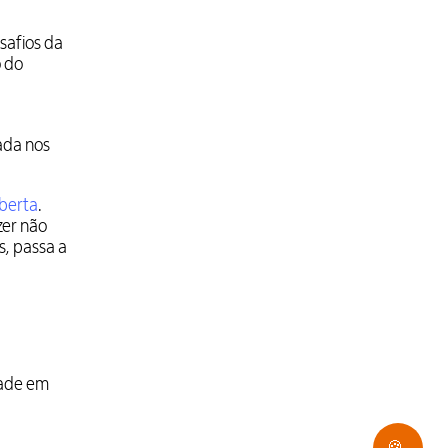
safios da
 do
ada nos
berta
.
zer não
s, passa a
dade em
🍪