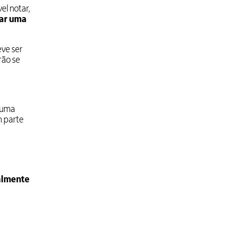
vel notar,
ar uma
ve ser
rão se
o uma
m parte
almente