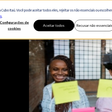
Corporates
Partners
Investors
Hubs
Institucional
Eventos
Aca
Cubo Itaú. Você pode aceitar todos eles, rejeitar os não essenciais ou escolhe
es
.
Configurações de
Aceitar todos
Recusar não essenciai
cookies