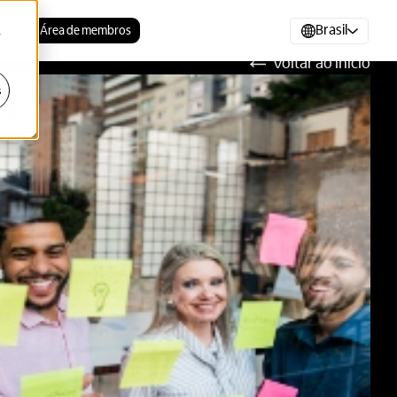
Brasil
demy
Área de membros
r
Voltar ao início
s