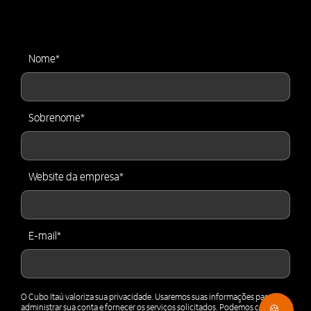
Nome
*
Sobrenome
*
Website da empresa
*
E-mail
*
O Cubo Itaú valoriza sua privacidade. Usaremos suas informações para
administrar sua conta e fornecer os serviços solicitados. Podemos contatá-
🍪