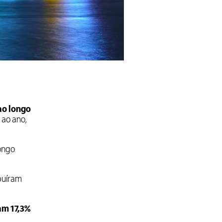
ao longo
 ao ano,
longo
buíram
am 17,3%