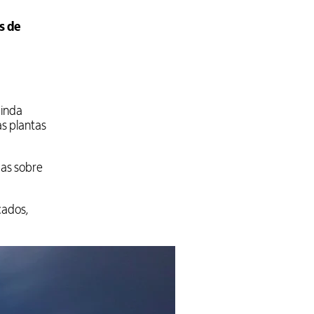
s de
ainda
as plantas
das sobre
cados,