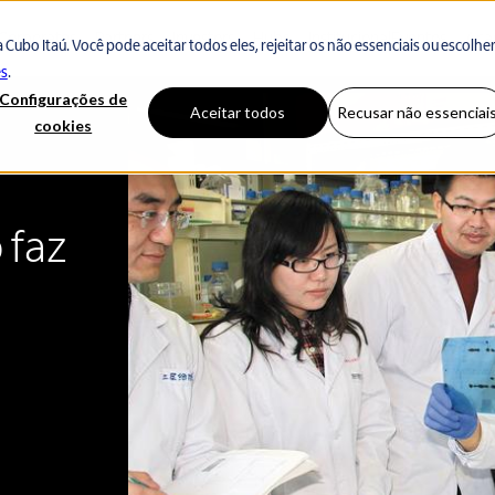
Corporates
Partners
Investors
Hubs
Institucional
Eventos
Aca
Cubo Itaú. Você pode aceitar todos eles, rejeitar os não essenciais ou escolhe
es
.
Configurações de
Aceitar todos
Recusar não essenciai
cookies
 faz