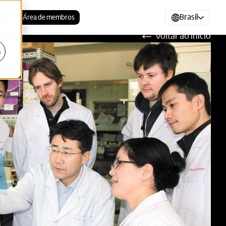
Brasil
demy
Área de membros
r
Voltar ao início
s