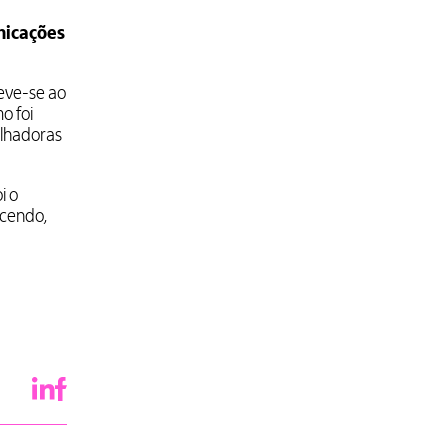
nicações
deve-se ao
o foi
alhadoras
i o
scendo,