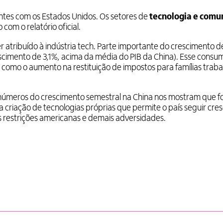
ntes com os Estados Unidos. Os setores de
tecnologia e comu
com o relatório oficial.
r atribuído à indústria tech. Parte importante do crescimento 
scimento de 3,1%, acima da média do PIB da China). Esse consum
s, como o aumento na restituição de impostos para famílias trab
números do crescimento semestral na China nos mostram que fo
a criação de tecnologias próprias que permite o país seguir cre
s restrições americanas e demais adversidades.