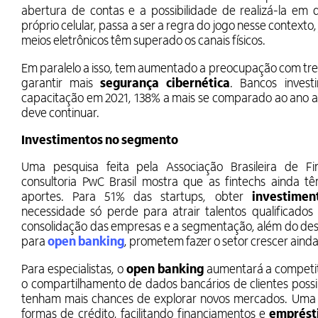
abertura de contas e a possibilidade de realizá-la em 
próprio celular, passa a ser a regra do jogo nesse contexto
meios eletrônicos têm superado os canais físicos.
Em paralelo a isso, tem aumentado a preocupação com tr
garantir mais
segurança cibernética
. Bancos inves
capacitação em 2021, 138% a mais se comparado ao ano a
deve continuar.
Investimentos no segmento
Uma pesquisa feita pela Associação Brasileira de Fi
consultoria PwC Brasil mostra que as fintechs ainda t
aportes. Para 51% das startups, obter
investime
necessidade só perde para atrair talentos qualificados
consolidação das empresas e a segmentação, além do des
para
open banking
, prometem fazer o setor crescer aind
Para especialistas, o
open banking
aumentará a competiti
o compartilhamento de dados bancários de clientes possi
tenham mais chances de explorar novos mercados. Uma 
formas de crédito, facilitando financiamentos e
emprést