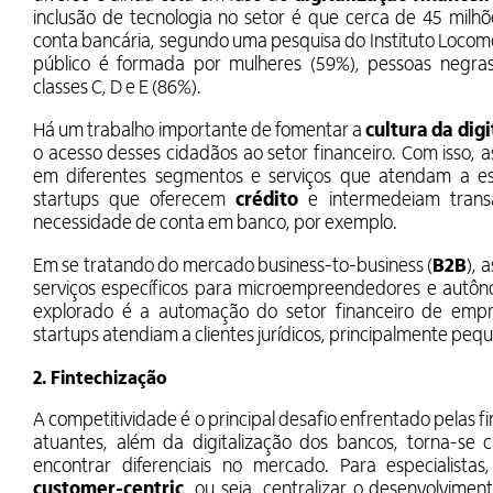
inclusão de tecnologia no setor é que cerca de 45 milhõ
conta bancária, segundo uma pesquisa do Instituto Locomo
público é formada por mulheres (59%), pessoas negra
classes C, D e E (86%).
Há um trabalho importante de fomentar a
cultura da dig
o acesso desses cidadãos ao setor financeiro. Com isso, 
em diferentes segmentos e serviços que atendam a ess
startups que oferecem
crédito
e intermedeiam trans
necessidade de conta em banco, por exemplo.
Em se tratando do mercado business-to-business (
B2B
), 
serviços específicos para microempreendedores e autô
explorado é a automação do setor financeiro de emp
startups atendiam a clientes jurídicos, principalmente pe
2. Fintechização
A competitividade é o principal desafio enfrentado pelas f
atuantes, além da digitalização dos bancos, torna-se 
encontrar diferenciais no mercado. Para especialista
customer-centric
, ou seja, centralizar o desenvolvim