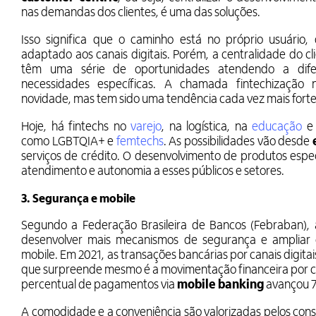
nas demandas dos clientes, é uma das soluções.
Isso significa que o caminho está no próprio usuário
adaptado aos canais digitais. Porém, a centralidade do cli
têm uma série de oportunidades atendendo a dife
necessidades específicas. A chamada fintechizaçã
novidade, mas tem sido uma tendência cada vez mais fort
Hoje, há fintechs no
varejo
, na logística, na
educação
e 
como LGBTQIA+ e
femtechs
. As possibilidades vão desde
serviços de crédito. O desenvolvimento de produtos espe
atendimento e autonomia a esses públicos e setores.
3. Segurança e mobile
Segundo a Federação Brasileira de Bancos (Febraban),
desenvolver mais mecanismos de segurança e ampliar os
mobile. Em 2021, as transações bancárias por canais digi
que surpreende mesmo é a movimentação financeira por ce
percentual de pagamentos via
mobile banking
avançou 
A comodidade e a conveniência são valorizadas pelos cons