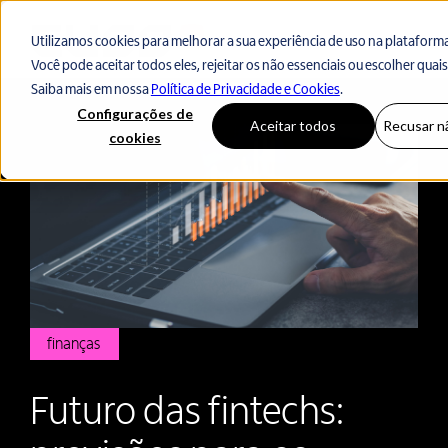
Utilizamos cookies para melhorar a sua experiência de uso na plataforma
Você pode aceitar todos eles, rejeitar os não essenciais ou escolher quai
Voltar ao início
Saiba mais em nossa
Política de Privacidade e Cookies
.
Configurações de
Aceitar todos
Recusar n
cookies
finanças
Futuro das fintechs: