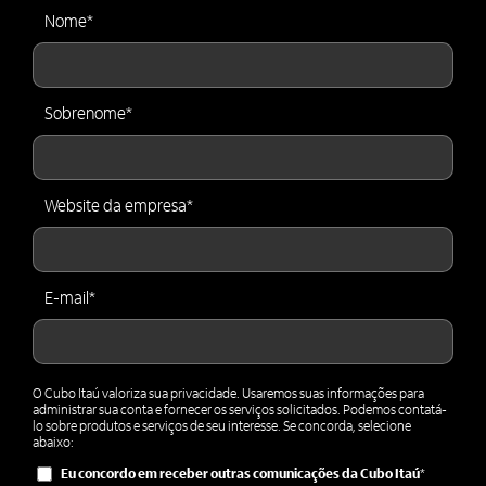
Nome
*
Sobrenome
*
Website da empresa
*
E-mail
*
O Cubo Itaú valoriza sua privacidade. Usaremos suas informações para
administrar sua conta e fornecer os serviços solicitados. Podemos contatá-
lo sobre produtos e serviços de seu interesse. Se concorda, selecione
abaixo:
Eu concordo em receber outras comunicações da Cubo Itaú
*