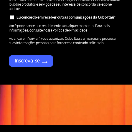
administrar sua conta e fornecer os serviços solicitados. Podemos contatá-
lo sobre produtos e serviços de seu interesse. Se concorda, selecione
abaixo:
Eu concordo em receber outras comunicações da Cubo Itaú
*
Você pode cancelar o recebimento a qualquer momento. Para mais
informações, consulte nossa
Política de Privacidade
Ao clicar em "enviar", você autoriza o Cubo Itaú a armazenar e processar
suas informações pessoais para fornecer o conteúdo solicitado.