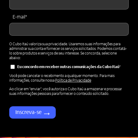
E-mail
*
O Cubo Itaú valoriza sua privacidade. Usaremos suas informações para
administrar sua conta e fornecer os serviços solicitados. Podemos contatá-
lo sobre produtos e serviços de seu interesse. Se concorda, selecione
abaixo:
Eu concordo em receber outras comunicações da Cubo Itaú
*
Você pode cancelar o recebimento a qualquer momento. Para mais
informações, consulte nossa
Política de Privacidade
Ao clicar em "enviar", você autoriza o Cubo Itaú a armazenar e processar
suas informações pessoais para fornecer o conteúdo solicitado.